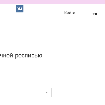
Войти
учной росписью
а