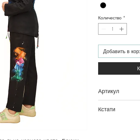
Количество
*
Добавить в кор
К
Артикул
Б-0111Б
Кстати
Как подобрать разм