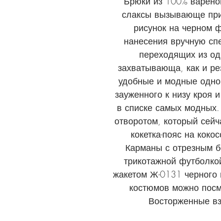
Брюки из 100% вареног
слаксы вызывающе при
рисунок на черном 
нанесения вручную сп
переходящих из одн
захватывающа, как и ре
удобные и модные одно
зауженного к низу кроя 
в списке самых модных.
отворотом, который сейч
кокетка-пояс на коко
Карманы с отрезным б
трикотажной футболкой
жакетом Ж-0131 черного 
костюмов можно посм
Восторженные вз