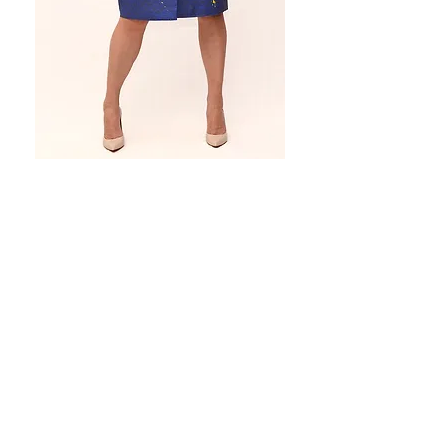
Плащи/
куртки