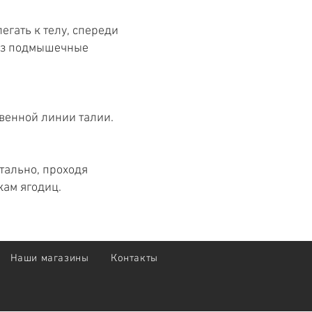
егать к телу, спереди
рез подмышечные
твенной линии талии.
тально, проходя
кам ягодиц.
Наши магазины
Контакты